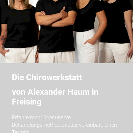
Die Chirowerkstatt
von Alexander Haum in
Freising
Erfahre mehr über unsere
Behandlungsmethoden oder vereinbare einen
Termin!